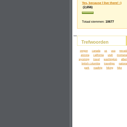
Yes, because I live there! :)
(2,656)
Totaal stemmen:
10677
Trefwoorden
oregon
canada
us
usa
nevad
arizona
california
utah
montan
wyoming
travel
washington
alber
british columbia
traveltips
nationa
park
roadtrip
hiking
hike