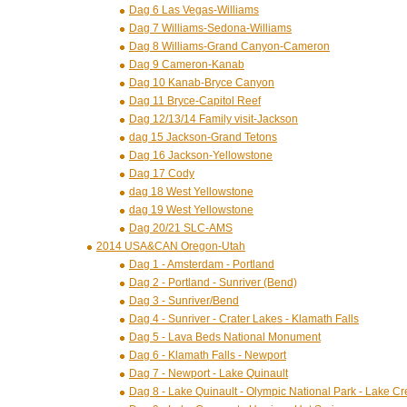
Dag 6 Las Vegas-Williams
Dag 7 Williams-Sedona-Williams
Dag 8 Williams-Grand Canyon-Cameron
Dag 9 Cameron-Kanab
Dag 10 Kanab-Bryce Canyon
Dag 11 Bryce-Capitol Reef
Dag 12/13/14 Family visit-Jackson
dag 15 Jackson-Grand Tetons
Dag 16 Jackson-Yellowstone
Dag 17 Cody
dag 18 West Yellowstone
dag 19 West Yellowstone
Dag 20/21 SLC-AMS
2014 USA&CAN Oregon-Utah
Dag 1 - Amsterdam - Portland
Dag 2 - Portland - Sunriver (Bend)
Dag 3 - Sunriver/Bend
Dag 4 - Sunriver - Crater Lakes - Klamath Falls
Dag 5 - Lava Beds National Monument
Dag 6 - Klamath Falls - Newport
Dag 7 - Newport - Lake Quinault
Dag 8 - Lake Quinault - Olympic National Park - Lake Cr