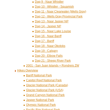
Dag 9 - Naar Whistler
Dag 10 - Whistler - Squamish
Dag 11 - Naar Clearwater (Wells Gray)
Dag 12 - Wells Gray Provincial Park
Dag 13 - Naar Jasper NP
Dag 14 - Jasper NP
Dag 15 - Naar Lake Louise
Dag 16 - Naar Banff
Dag 17 - Banff
Dag 18 - Naar Okotoks
Dag 19 - Calgary
Dag 20 - Elbow Falls
Dag 21 - Sheep River Park
2001 - San Juan Islands + Rondreis ZW
Hikes Overview
Banff National Park
Capitol Reef National Park
Glacier National Park (Canada)
Glacier National Park (USA)
Grand Canyon National Park
Jasper National Park
Olympic National Park
Pacific Rim National Park