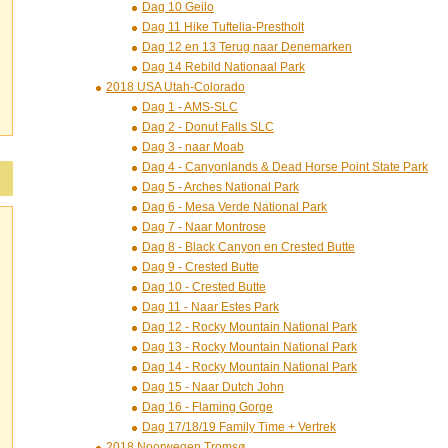
Dag 10 Geilo
Dag 11 Hike Tuftelia-Prestholt
Dag 12 en 13 Terug naar Denemarken
Dag 14 Rebild Nationaal Park
2018 USA Utah-Colorado
Dag 1 - AMS-SLC
Dag 2 - Donut Falls SLC
Dag 3 - naar Moab
Dag 4 - Canyonlands & Dead Horse Point State Park
Dag 5 - Arches National Park
Dag 6 - Mesa Verde National Park
Dag 7 - Naar Montrose
Dag 8 - Black Canyon en Crested Butte
Dag 9 - Crested Butte
Dag 10 - Crested Butte
Dag 11 - Naar Estes Park
Dag 12 - Rocky Mountain National Park
Dag 13 - Rocky Mountain National Park
Dag 14 - Rocky Mountain National Park
Dag 15 - Naar Dutch John
Dag 16 - Flaming Gorge
Dag 17/18/19 Family Time + Vertrek
2018 Noorwegen Tromsø