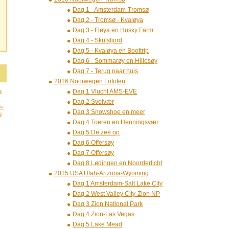
Dag 1 - Amsterdam-Tromsø
Dag 2 - Tromsø - Kvaløya
Dag 3 - Fløya en Husky Farm
Dag 4 - Skulsfjord
Dag 5 - Kvaløya en Boottrip
Dag 6 - Sommarøy en Hillesøy
Dag 7 - Terug naar huis
2016 Noorwegen Lofoten
Dag 1 Vlucht AMS-EVE
a
a
Dag 2 Svolvær
ta
Dag 3 Snowshoe en meer
l
Dag 4 Toeren en Henningsvær
Dag 5 De zee op
Dag 6 Offersøy
Dag 7 Offersøy
Dag 8 Lødingen en Noorderlicht
2015 USA Utah-Arizona-Wyoming
Dag 1 Amsterdam-Salt Lake City
Dag 2 West Valley City-Zion NP
Dag 3 Zion National Park
Dag 4 Zion-Las Vegas
Dag 5 Lake Mead