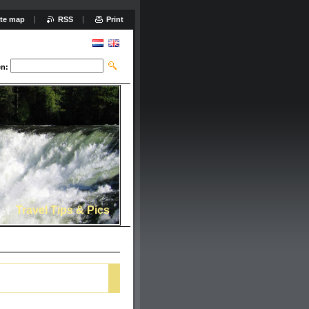
ite map
RSS
Print
n:
Travel Tips & Pics