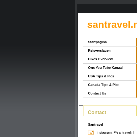
santravel.
Startpagina
Reisverslagen
Hikes Overview
Ons You Tube Kanaal
USA Tips & Pics
Canada Tips & Pics
Contact Us
Contact
Santravel
Instagram: @santravel.nl