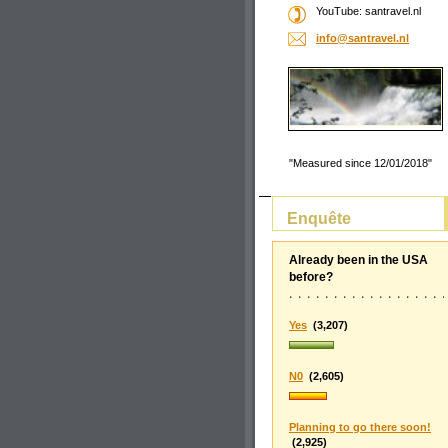
YouTube: santravel.nl
info@san
travel.n
l
"Measured since 12/01/2018"
Enquête
Already been in the USA
before?
Yes
(3,207)
N0
(2,605)
Planning to go there soon!
(2,925)