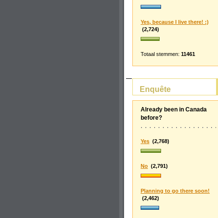
Yes, because I live there! :)
(2,724)
Totaal stemmen:
11461
Enquête
Already been in Canada
before?
Yes
(2,768)
No
(2,791)
Planning to go there soon!
(2,462)