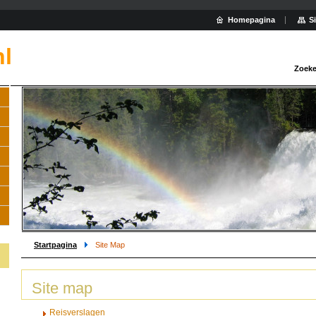
Homepagina
S
nl
Zoeke
Startpagina
Site Map
Site map
Reisverslagen