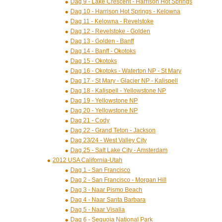
Dag 9 - Lake Crescent - Harrison Hot Springs
Dag 10 - Harrison Hot Springs - Kelowna
Dag 11 - Kelowna - Revelstoke
Dag 12 - Revelstoke - Golden
Dag 13 - Golden - Banff
Dag 14 - Banff - Okotoks
Dag 15 - Okotoks
Dag 16 - Okotoks - Waterton NP - St Mary
Dag 17 - St Mary - Glacier NP - Kalispell
Dag 18 - Kalispell - Yellowstone NP
Dag 19 - Yellowstone NP
Dag 20 - Yellowstone NP
Dag 21 - Cody
Dag 22 - Grand Teton - Jackson
Dag 23/24 - West Valley City
Dag 25 - Salt Lake City - Amsterdam
2012 USA California-Utah
Dag 1 - San Francisco
Dag 2 - San Francisco - Morgan Hill
Dag 3 - Naar Pismo Beach
Dag 4 - Naar Santa Barbara
Dag 5 - Naar Visalia
Dag 6 - Sequoia National Park