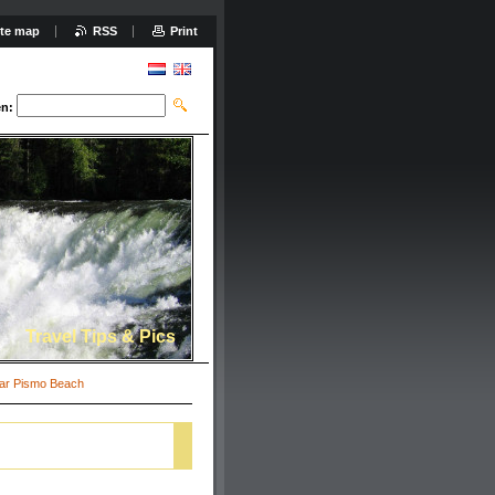
ite map
RSS
Print
n:
Travel Tips & Pics
aar Pismo Beach