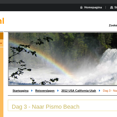
Homepagina
S
nl
Zoeke
Startpagina
Reisverslagen
2012 USA California-Utah
Dag 3 - N
Dag 3 - Naar Pismo Beach