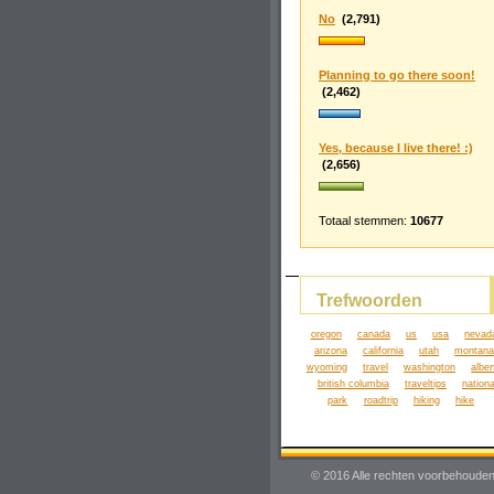
No
(2,791)
Planning to go there soon!
(2,462)
Yes, because I live there! :)
(2,656)
Totaal stemmen:
10677
Trefwoorden
oregon
canada
us
usa
nevad
arizona
california
utah
montan
wyoming
travel
washington
alber
british columbia
traveltips
nationa
park
roadtrip
hiking
hike
© 2016 Alle rechten voorbehouden