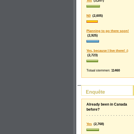
Yes
(3,207)
N0
(2,605)
Planning to go there soon!
(2,925)
Yes, because I live there! :)
(2,723)
Totaal stemmen:
11460
Enquête
Already been in Canada
before?
Yes
(2,768)