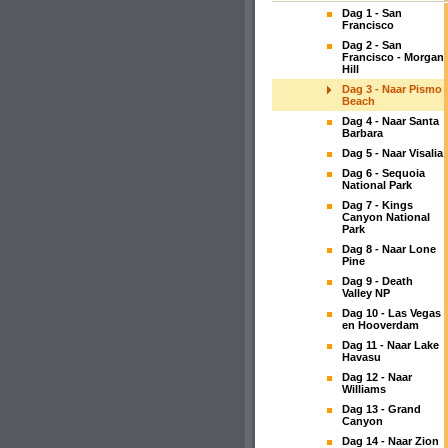
Dag 1 - San
Francisco
Dag 2 - San
Francisco - Morgan
Hill
Dag 3 - Naar Pismo
Beach
Dag 4 - Naar Santa
Barbara
Dag 5 - Naar Visalia
Dag 6 - Sequoia
National Park
Dag 7 - Kings
Canyon National
Park
Dag 8 - Naar Lone
Pine
Dag 9 - Death
Valley NP
Dag 10 - Las Vegas
en Hooverdam
Dag 11 - Naar Lake
Havasu
Dag 12 - Naar
Williams
Dag 13 - Grand
Canyon
Dag 14 - Naar Zion