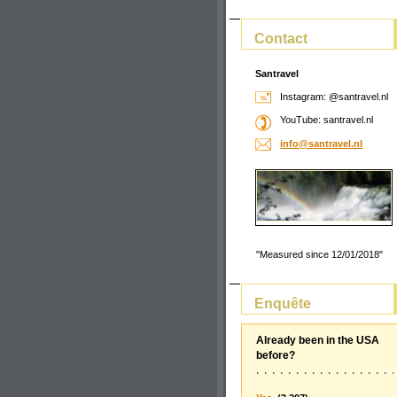
Contact
Santravel
Instagram: @santravel.nl
YouTube: santravel.nl
info@san
travel.n
l
"Measured since 12/01/2018"
Enquête
Already been in the USA
before?