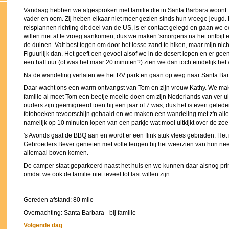
Vandaag hebben we afgesproken met familie die in Santa Barbara woont. 
vader en oom. Zij heben elkaar niet meer gezien sinds hun vroege jeugd. 
reisplannen richting dit deel van de US, is er contact gelegd en gaan we
willen niet al te vroeg aankomen, dus we maken 'smorgens na het ontbijt
de duinen. Valt best tegen om door het losse zand te hiken, maar mijn nich
Figuurlijk dan. Het geeft een gevoel alsof we in de desert lopen en er ge
een half uur (of was het maar 20 minuten?) zien we dan toch eindelijk het 
Na de wandeling verlaten we het RV park en gaan op weg naar Santa Bar
Daar wacht ons een warm ontvangst van Tom en zijn vrouw Kathy. We mak
familie al moet Tom een beetje moeite doen om zijn Nederlands van ver uit
ouders zijn geëmigreerd toen hij een jaar of 7 was, dus het is even geled
fotoboeken tevoorschijn gehaald en we maken een wandeling met z'n allen
namelijk op 10 minuten lopen van een parkje wat mooi uitkijkt over de zee
's Avonds gaat de BBQ aan en wordt er een flink stuk vlees gebraden. Het
Gebroeders Bever genieten met volle teugen bij het weerzien van hun nee
allemaal boven komen.
De camper staat geparkeerd naast het huis en we kunnen daar alsnog pr
omdat we ook de familie niet teveel tot last willen zijn.
Gereden afstand: 80 mile
Overnachting: Santa Barbara - bij familie
Volgende dag