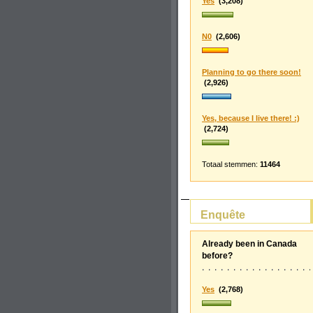
Yes
(3,208)
N0
(2,606)
Planning to go there soon!
(2,926)
Yes, because I live there! :)
(2,724)
Totaal stemmen:
11464
Enquête
Already been in Canada
before?
Yes
(2,768)