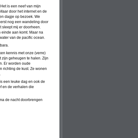
Het is een neef van mijn
Maar door het internet en de
 een dagje op bezoek. We
 eerst nog een wandeling door
t sleept mij er doorheen.
en einde aan komt. Maar na
water van de pacific ocean.
bara.
en kennis met onze (verre)
 zijn geheugen te halen. Zijn
en. Er worden oude
 richting de kust. Ze wonen
.
 is een leuke dag en ook de
f en de verhalen die
ima de nacht doorbrengen