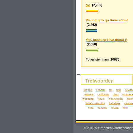
No
(2,792)
Planning to go there soon!
(2,462)
Yes, because I live there! :)
(2,656)
Totaal stemmen:
10678
Trefwoorden
oregon
canada
us
usa
nevad
arizona
california
utah
montan
wyoming
travel
washington
alber
british columbia
traveltips
nationa
park
roadtrip
hiking
hike
© 2016 Alle rechten voorbehouden