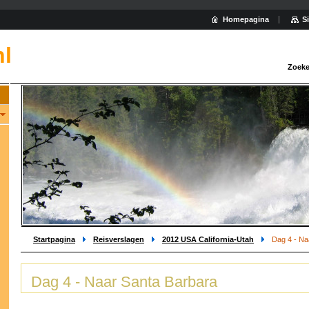
Homepagina
S
nl
Zoeke
Startpagina
Reisverslagen
2012 USA California-Utah
Dag 4 - Na
Dag 4 - Naar Santa Barbara