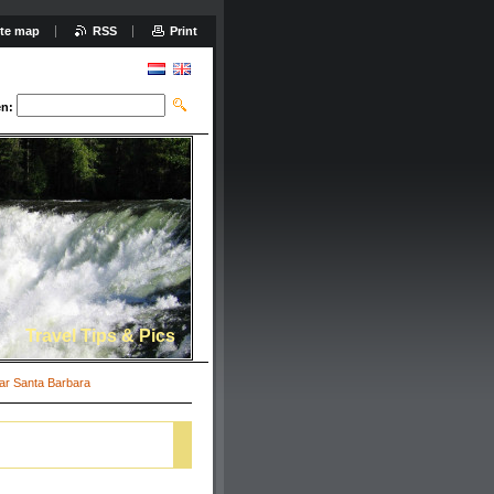
ite map
RSS
Print
n:
Travel Tips & Pics
ar Santa Barbara