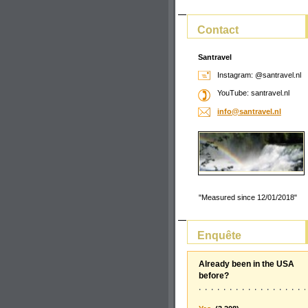
Contact
Santravel
Instagram: @santravel.nl
YouTube: santravel.nl
info@san
travel.n
l
"Measured since 12/01/2018"
Enquête
Already been in the USA
before?