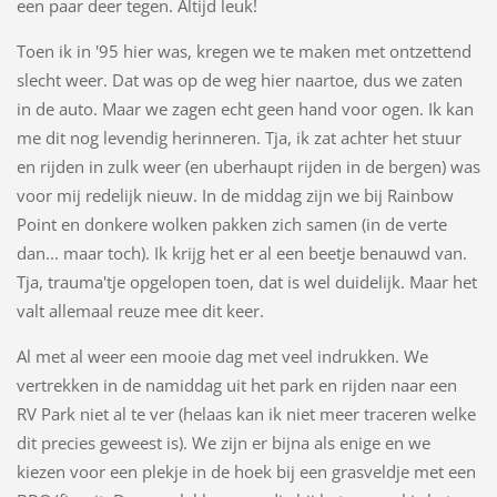
een paar deer tegen. Altijd leuk!
Toen ik in '95 hier was, kregen we te maken met ontzettend
slecht weer. Dat was op de weg hier naartoe, dus we zaten
in de auto. Maar we zagen echt geen hand voor ogen. Ik kan
me dit nog levendig herinneren. Tja, ik zat achter het stuur
en rijden in zulk weer (en uberhaupt rijden in de bergen) was
voor mij redelijk nieuw. In de middag zijn we bij Rainbow
Point en donkere wolken pakken zich samen (in de verte
dan... maar toch). Ik krijg het er al een beetje benauwd van.
Tja, trauma'tje opgelopen toen, dat is wel duidelijk. Maar het
valt allemaal reuze mee dit keer.
Al met al weer een mooie dag met veel indrukken. We
vertrekken in de namiddag uit het park en rijden naar een
RV Park niet al te ver (helaas kan ik niet meer traceren welke
dit precies geweest is). We zijn er bijna als enige en we
kiezen voor een plekje in de hoek bij een grasveldje met een