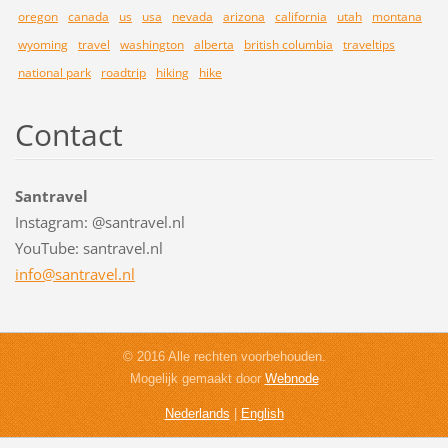
oregon
canada
us
usa
nevada
arizona
california
utah
montana
wyoming
travel
washington
alberta
british columbia
traveltips
national park
roadtrip
hiking
hike
Contact
Santravel
Instagram: @santravel.nl
YouTube: santravel.nl
info@san
travel.n
l
© 2016 Alle rechten voorbehouden.
Mogelijk gemaakt door
Webnode
Nederlands
|
English