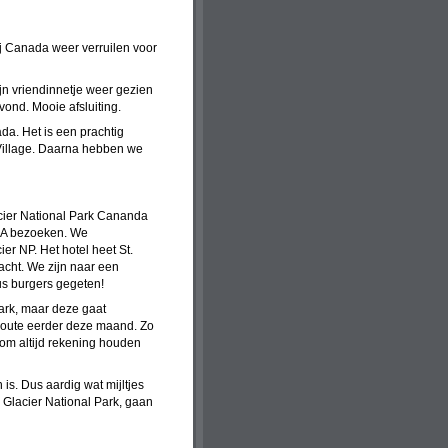
j Canada weer verruilen voor
jn vriendinnetje weer gezien
vond. Mooie afsluiting.
da. Het is een prachtig
 Village. Daarna hebben we
acier National Park Cananda
USA bezoeken. We
er NP. Het hotel heet St.
acht. We zijn naar een
us burgers gegeten!
ark, maar deze gaat
oute eerder deze maand. Zo
arom altijd rekening houden
is. Dus aardig wat mijltjes
 Glacier National Park, gaan