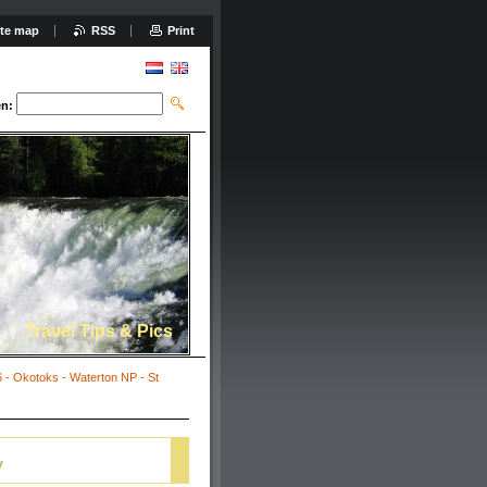
ite map
RSS
Print
n:
Travel Tips & Pics
 - Okotoks - Waterton NP - St
y