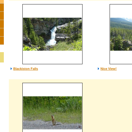
Blackiston Falls
Nice View!