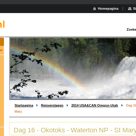
Homepagina
S
nl
Zoeke
Startpagina
Reisverslagen
2014 USA&CAN Oregon-Utah
Dag 16
Mary
Dag 16 - Okotoks - Waterton NP - St Mar