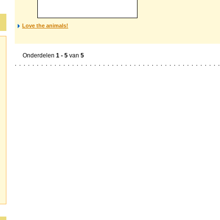
Love the animals!
Onderdelen
1 - 5
van
5