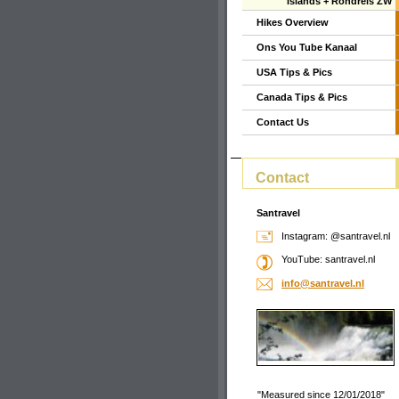
Islands + Rondreis ZW
Hikes Overview
Ons You Tube Kanaal
USA Tips & Pics
Canada Tips & Pics
Contact Us
Contact
Santravel
Instagram: @santravel.nl
YouTube: santravel.nl
info@san
travel.n
l
"Measured since 12/01/2018"