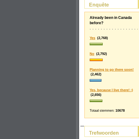
Enquête
Already been in Canada
before?
Yes
(2,768)
No
(2,792)
Planning to go there soon!
(2,462)
Yes, because I live there! :)
(2,656)
Totaal stemmen:
10678
Trefwoorden