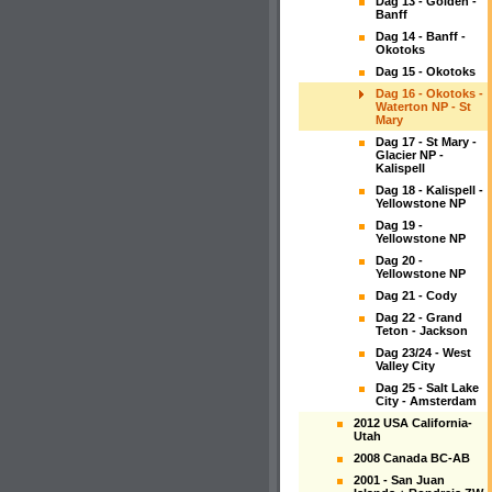
Dag 13 - Golden -
Banff
Dag 14 - Banff -
Okotoks
Dag 15 - Okotoks
Dag 16 - Okotoks -
Waterton NP - St
Mary
Dag 17 - St Mary -
Glacier NP -
Kalispell
Dag 18 - Kalispell -
Yellowstone NP
Dag 19 -
Yellowstone NP
Dag 20 -
Yellowstone NP
Dag 21 - Cody
Dag 22 - Grand
Teton - Jackson
Dag 23/24 - West
Valley City
Dag 25 - Salt Lake
City - Amsterdam
2012 USA California-
Utah
2008 Canada BC-AB
2001 - San Juan