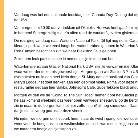
Vandaag was het een nationale feestdag hier: Canada Day. De dag dat wi
de USA.
Vanmorgen om 10.00 uur vertrokken uit Okotoks. Het was heel gaaf om mi
te hebben! Supergezellig met z'n allen rond de vuurkorf gezeten gisterena
De reis ging vandaag naar Waterton National Park. Dit ligt nog net in Cana
kleurrijk park waar we eerst langs het water hebben gelopen in Waterton
Red Canyon bezocht en zijn we naar Blakiston Falls gelopen.
Zeker een leuk park om mee te nemen als je in de buurt bent!
Waterton grenst aan Glacier National Park USA, niet te verwarren met Gl
waar we eerder deze reis geweest zijn. Morgen gaan we Glacier NP in 
overnachten nu in een heel klein dorpje St. Mary aan de oostkant van Glaci
Mary's Lodge, het doet denken aan een gepimpt motel. Prima voor deze n
restaurantje gegaan hier vlakbij, Johnson's Café. Superlekkere black ang
Morgen wilden we de "Going To The Sun Road" nemen door het Glacier p
helaas komend weekend pas weer open vanwege sneeuwval op de bergr
zie je maar, in de bergen kan het hier zelfs in juni/juli nog sneeuwen. Da
dat je niet te vroeg gaat naar deze streek.
Nu rijden we morgen om het park heen, naar de west ingang, die wel open 
weer voor de boeg dus, maar vastbesloten om toch wat mee te krijgen van
we maar een beetje op tijd slapen zo.