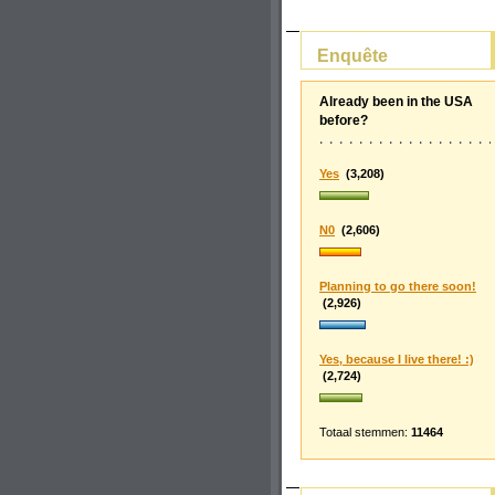
Enquête
Already been in the USA
before?
Yes
(3,208)
N0
(2,606)
Planning to go there soon!
(2,926)
Yes, because I live there! :)
(2,724)
Totaal stemmen:
11464