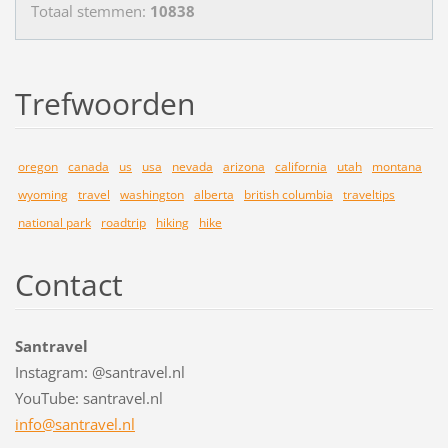
Totaal stemmen:
10838
Trefwoorden
oregon
canada
us
usa
nevada
arizona
california
utah
montana
wyoming
travel
washington
alberta
british columbia
traveltips
national park
roadtrip
hiking
hike
Contact
Santravel
Instagram: @santravel.nl
YouTube: santravel.nl
info@san
travel.n
l