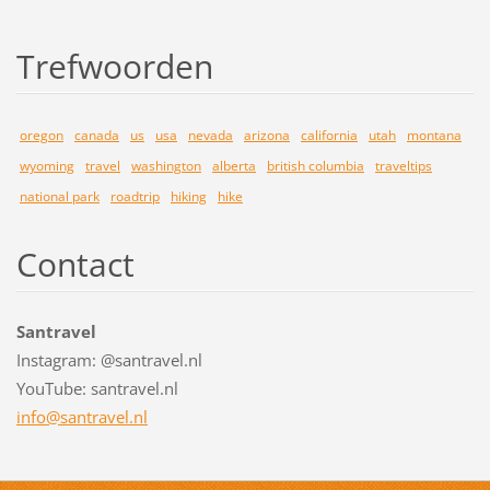
Trefwoorden
oregon
canada
us
usa
nevada
arizona
california
utah
montana
wyoming
travel
washington
alberta
british columbia
traveltips
national park
roadtrip
hiking
hike
Contact
Santravel
Instagram: @santravel.nl
YouTube: santravel.nl
info@san
travel.n
l