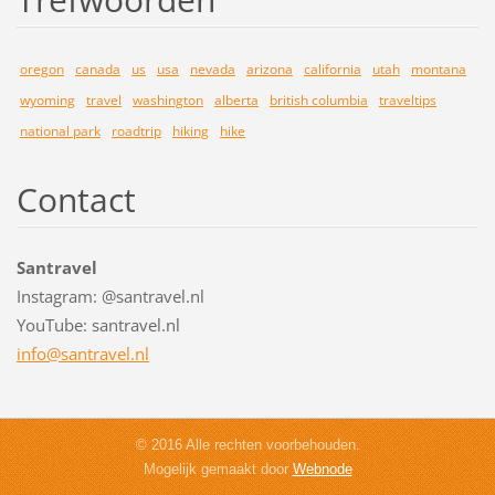
oregon
canada
us
usa
nevada
arizona
california
utah
montana
wyoming
travel
washington
alberta
british columbia
traveltips
national park
roadtrip
hiking
hike
Contact
Santravel
Instagram: @santravel.nl
YouTube: santravel.nl
info@san
travel.n
l
© 2016 Alle rechten voorbehouden.
Mogelijk gemaakt door
Webnode