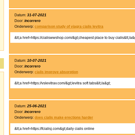
Datum:
31-07-2021
Door:
incorrero
Onderwerp:
comparison study of viagra cialis levitra
&lt;a href=https://cialiswwshop.com/&gt;cheapest place to buy cialis&lt;/a&
Datum:
10-07-2021
Door:
incorrero
Onderwerp:
cialis improve absorption
&lt;a href=https://vslevitrav.com/&gt;levitra soft tabs&lt;/a&gt;
Datum:
25-06-2021
Door:
incorrero
Onderwerp:
does cialis make erections harder
&lt;a href=https://fcialisj.com&gt;daily cialis online