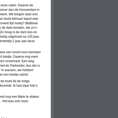
n onze cabin. Daarna de
kleiner dan de Hooverdam in
uwwerk. We kregen daar een
al sinds februari kapot was
oveel tijd nodig? Blijkbaar
an de dam konden, die zo’n
. Zo hoog is de dam dus en
ledig uitgehard na 100 jaar,
oentertijd 2 jaar aan deze
lve een resort voor toeristen
 of stadje. Daarna nog even
aren onverhard. Een weg
met de Padvinder, dus die is
n ‘m wassen, we hebben
 een beetje uitziet.
 de hoek bij de lodge
roomde. Ik had daar foto’s
nd nog een fikkie te stoken.
en. Het was een mooi