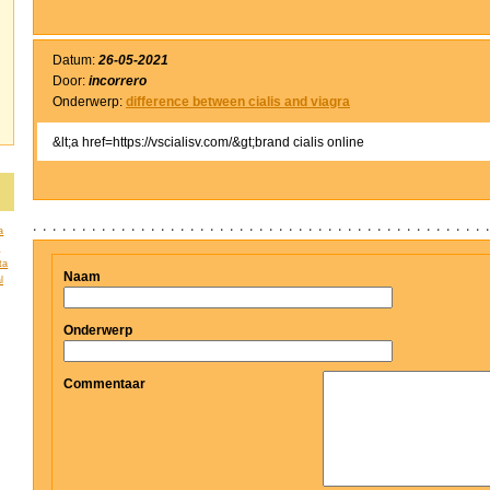
Datum:
26-05-2021
Door:
incorrero
Onderwerp:
difference between cialis and viagra
&lt;a href=https://vscialisv.com/&gt;brand cialis online
a
a
ta
Naam
l
Onderwerp
Commentaar