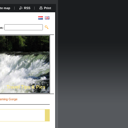
ite map
RSS
Print
n:
Travel Tips & Pics
laming Gorge