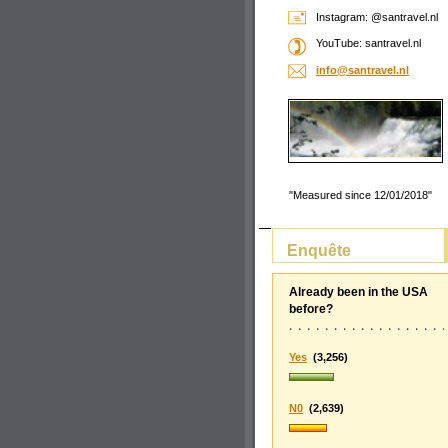
Instagram: @santravel.nl
YouTube: santravel.nl
info@san
travel.n
l
"Measured since 12/01/2018"
Enquête
Already been in the USA
before?
Yes
(3,256)
N0
(2,639)