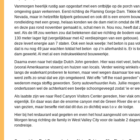
Vanmorgen heerlijk rustig aan opgestart met een ontbijtje op de porch va
omgeving gaan verkennen. Eerst richting de Flaming Gorge Dam. Tikkie 
Nevada, maar in hetzelfde tijdperk gebouwd en ook dit is een enorm bo
rondleiding met een groep, helaas konden we de dam niet in omdat de lift 
en deze pas rond november gemaakt is, schat men in. Nou nou, heeft dat z
wel. Als de lift zou werken zou dat betekenen dat we richting de bodem v
130 meter lager ligt (vergelijkbaar met 42 verdiepingen van een gebouw)
deze levert energie aan 7 staten. Ook een leuk weetje: het beton is pas vol
dat is nu nog 49 jaar wachten totdat het beton op z’n allerhardst is. Er is t
dam gewerkt. Al met al een indrukwekkend bouwwerkje.
Daarna even naar het stadje Dutch John gereden. Hier was niet veel, beha
(vooral Amerikaanse vissers) en huizen van locals. Verder weinig winkels
langs de waterkant proberen te komen, maar veel wegen daarnaar toe w
werd zelfs zo smal dat we zijn omgekeerd. Wel effe “off the road gereden” 
wederom mega stoffig geworden. Sorry autoverhuurder Avis. Jullie moge
ondertussen wel de achterkant een beetje schoongeveegd zodat ‘ie er weer
Als laatste zijn we naar Red Canyon Visitors Center gereden, hier vlak om
eigenlijk. En daar was dan de enorme canyon met de Green River die er st
van gezien, maar besefte niet dat dit dus zo dichtbij was t.o.v. de lodge.
Hier bij het restaurant wat gegeten en even het hout aangevuld om vanavo
Morgen terug richting de family in West Valley City voor de laatste 2 dag
rondreisje.