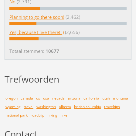
No
(2,791)
Planning to go there soon!
(2,462)
Yes, because I live there! :)
(2,656)
Totaal stemmen:
10677
Trefwoorden
oregon
canada
us
usa
nevada
arizona
california
utah
montana
wyoming
travel
washington
alberta
british columbia
traveltips
national park
roadtrip
hiking
hike
Contact