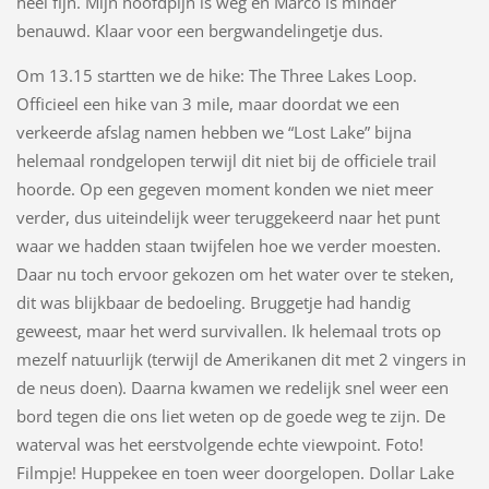
heel fijn. Mijn hoofdpijn is weg en Marco is minder
benauwd. Klaar voor een bergwandelingetje dus.
Om 13.15 startten we de hike: The Three Lakes Loop.
Officieel een hike van 3 mile, maar doordat we een
verkeerde afslag namen hebben we “Lost Lake” bijna
helemaal rondgelopen terwijl dit niet bij de officiele trail
hoorde. Op een gegeven moment konden we niet meer
verder, dus uiteindelijk weer teruggekeerd naar het punt
waar we hadden staan twijfelen hoe we verder moesten.
Daar nu toch ervoor gekozen om het water over te steken,
dit was blijkbaar de bedoeling. Bruggetje had handig
geweest, maar het werd survivallen. Ik helemaal trots op
mezelf natuurlijk (terwijl de Amerikanen dit met 2 vingers in
de neus doen). Daarna kwamen we redelijk snel weer een
bord tegen die ons liet weten op de goede weg te zijn. De
waterval was het eerstvolgende echte viewpoint. Foto!
Filmpje! Huppekee en toen weer doorgelopen. Dollar Lake