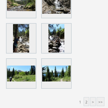
1
2
>
>>