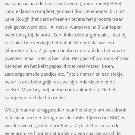
was daarna aan de beurt, ook een erg mooi meertje! Het
rondje daarna compleet gemaakt door te eindigen bij Lost
Lake Slough (het derde meer en tevens het grootste waar
ook gevist werd etc). Al met al waren we na 3 uur lopen
weer terug bij de auto. Een flinke detour gemaakt... lost bij
lost lake, hoe verzin je het hahah! Ik denk dat we een
kilometer of 6 a 7 gelopen hebben in totaal dus het was te
overzien. Maar niets is hier plat. Het gaat of omhoog of naar
beneden en het liefst gepaard met veel rotsen, keien,
zanderige smalle paadjes etc. Foto’s nemen en een slokje
water is ook belangrijk, dus we zijn inderdaad niet de
snelste. Maar hey, wij hebben ook vakantie :-). Zie het
kaartje van de hike hieronder.
We zijn daarna teruggereden naar het stadje om wat drank
in te slaan en toen terug naar de cabin. Tijdens het BBQ’en
werden we vergezeld door Keeta. Zij is de husky van de
eigenaren. Ze hoopte natuurlijk op een snackie vanaf de