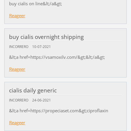
buy cialis on line&lt;/a&gt;
Reageer
buy cialis overnight shipping
INCORRERO
10-07-2021
&lt;a href=https://vsamoxilv.com/&gt;&lt;/a&gt;
Reageer
cialis daily generic
INCORRERO
24-06-2021
&lt;a href=https://propeciaset.com&gt;ciproflaxin
Reageer