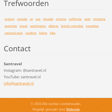
Trefwoorden
oregon
canada
us
usa
nevada
arizona
california
utah
montana
wyoming
travel
washington
alberta
british columbia
traveltips
national park
roadtrip
hiking
hike
Contact
Santravel
Instagram: @santravel.nl
YouTube: santravel.nl
info@san
travel.n
l
© 2016 Alle rechten voorbehouden.
Mogelijk gemaakt door
Webnode