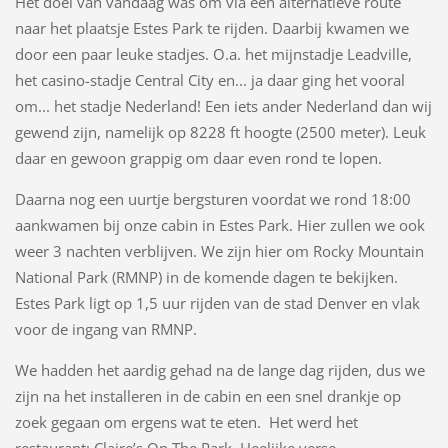
Het doel van vandaag was om via een alternatieve route
naar het plaatsje Estes Park te rijden. Daarbij kwamen we
door een paar leuke stadjes. O.a. het mijnstadje Leadville,
het casino-stadje Central City en... ja daar ging het vooral
om... het stadje Nederland! Een iets ander Nederland dan wij
gewend zijn, namelijk op 8228 ft hoogte (2500 meter). Leuk
daar en gewoon grappig om daar even rond te lopen.
Daarna nog een uurtje bergsturen voordat we rond 18:00
aankwamen bij onze cabin in Estes Park. Hier zullen we ook
weer 3 nachten verblijven. We zijn hier om Rocky Mountain
National Park (RMNP) in de komende dagen te bekijken.
Estes Park ligt op 1,5 uur rijden van de stad Denver en vlak
voor de ingang van RMNP.
We hadden het aardig gehad na de lange dag rijden, dus we
zijn na het installeren in de cabin en een snel drankje op
zoek gegaan om ergens wat te eten. Het werd het
restaurant: Claire’s On The Park. Heelijke verse