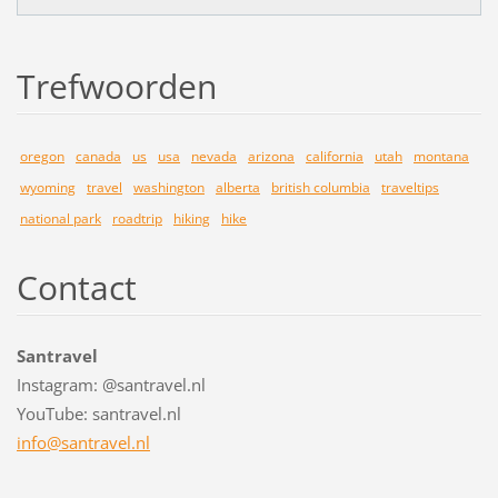
Trefwoorden
oregon
canada
us
usa
nevada
arizona
california
utah
montana
wyoming
travel
washington
alberta
british columbia
traveltips
national park
roadtrip
hiking
hike
Contact
Santravel
Instagram: @santravel.nl
YouTube: santravel.nl
info@san
travel.n
l