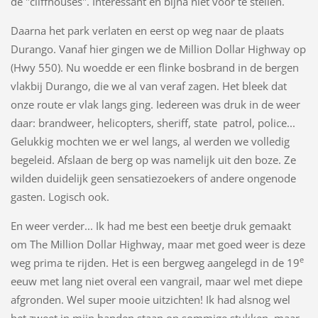
de "cliffhouses". Interessant en bijna niet voor te stellen.
Daarna het park verlaten en eerst op weg naar de plaats
Durango. Vanaf hier gingen we de Million Dollar Highway op
(Hwy 550). Nu woedde er een flinke bosbrand in de bergen
vlakbij Durango, die we al van veraf zagen. Het bleek dat
onze route er vlak langs ging. Iedereen was druk in de weer
daar: brandweer, helicopters, sheriff, state patrol, police...
Gelukkig mochten we er wel langs, al werden we volledig
begeleid. Afslaan de berg op was namelijk uit den boze. Ze
wilden duidelijk geen sensatiezoekers of andere ongenode
gasten. Logisch ook.
En weer verder... Ik had me best een beetje druk gemaakt
om The Million Dollar Highway, maar met goed weer is deze
e
weg prima te rijden. Het is een bergweg aangelegd in de 19
eeuw met lang niet overal een vangrail, maar wel met diepe
afgronden. Wel super mooie uitzichten! Ik had alsnog wel
het zweet in mijn handen staan op sommige stukken, maar