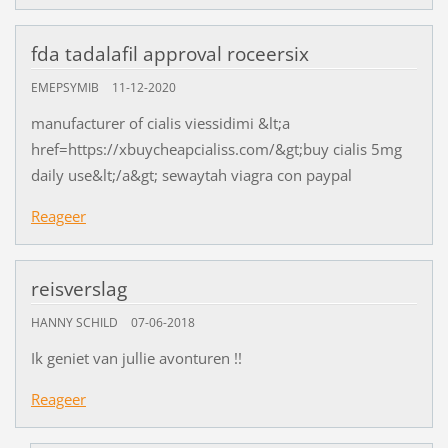
fda tadalafil approval roceersix
EMEPSYMIB
11-12-2020
manufacturer of cialis viessidimi &lt;a
href=https://xbuycheapcialiss.com/&gt;buy cialis 5mg
daily use&lt;/a&gt; sewaytah viagra con paypal
Reageer
reisverslag
HANNY SCHILD
07-06-2018
Ik geniet van jullie avonturen !!
Reageer