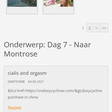
1
2
>
>>
Onderwerp: Dag 7 - Naar
Montrose
cialis and orgasm
EMEPSYMIB
04-05-2021
&lt;a href=https://vsdoxycyclinev.com/&gt;doxycycline
purchase in china
Reageer