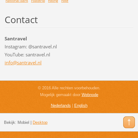
national park
roadtrip
hiking
hike
Contact
Santravel
Instagram: @santravel.nl
YouTube: santravel.nl
info@san
travel.n
l
© 2016 Alle rechten voorbehouden.
Mogelijk gemaakt door
Webnode
Nederlands
|
English
Bekijk:
Mobiel
|
Desktop