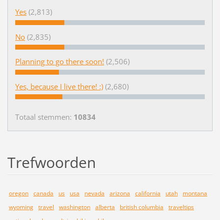
Yes
(2,813)
No
(2,835)
Planning to go there soon!
(2,506)
Yes, because I live there! :)
(2,680)
Totaal stemmen:
10834
Trefwoorden
oregon
canada
us
usa
nevada
arizona
california
utah
montana
wyoming
travel
washington
alberta
british columbia
traveltips