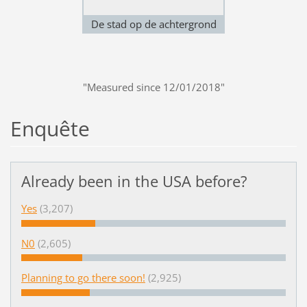
De stad op de achtergrond
"Measured since 12/01/2018"
Enquête
Already been in the USA before?
Yes
(3,207)
N0
(2,605)
Planning to go there soon!
(2,925)