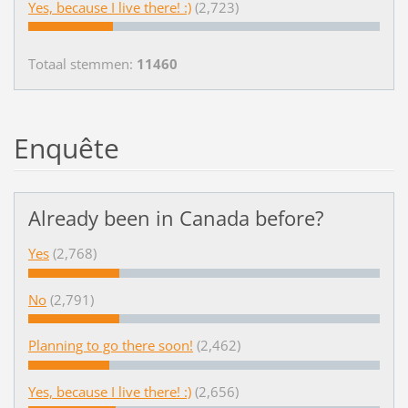
Yes, because I live there! :)
(2,723)
Totaal stemmen:
11460
Enquête
Already been in Canada before?
Yes
(2,768)
No
(2,791)
Planning to go there soon!
(2,462)
Yes, because I live there! :)
(2,656)