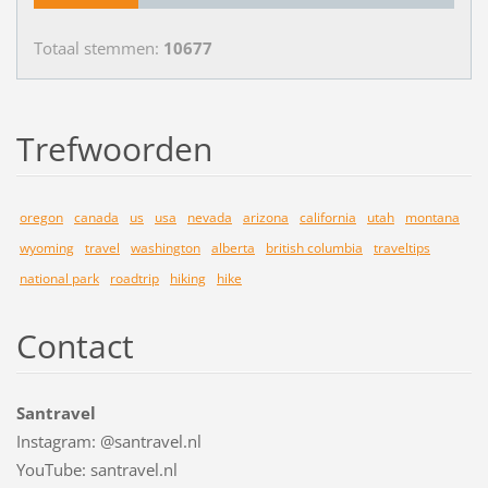
Totaal stemmen:
10677
Trefwoorden
oregon
canada
us
usa
nevada
arizona
california
utah
montana
wyoming
travel
washington
alberta
british columbia
traveltips
national park
roadtrip
hiking
hike
Contact
Santravel
Instagram: @santravel.nl
YouTube: santravel.nl