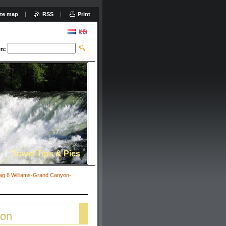
ite map
RSS
Print
n:
Travel Tips & Pics
ag 8 Williams-Grand Canyon-
ron