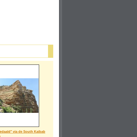
gedaald" via de South Kaibab
n