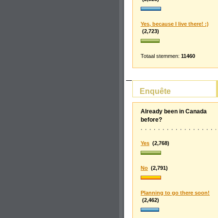
Yes, because I live there! :)
(2,723)
Totaal stemmen:
11460
Enquête
Already been in Canada
before?
Yes
(2,768)
No
(2,791)
Planning to go there soon!
(2,462)