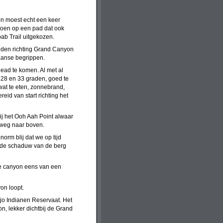
on moest echt een keer
doen op een pad dat ook
ab Trail uitgekozen.
jden richting Grand Canyon
kaanse begrippen.
head te komen. Al met al
 28 en 33 graden, goed te
wat te eten, zonnebrand,
id van start richting het
ij het Ooh Aah Point alwaar
gweg naar boven.
orm blij dat we op tijd
n de schaduw van de berg
 de canyon eens van een
on loopt.
jo Indianen Reservaat. Het
, lekker dichtbij de Grand