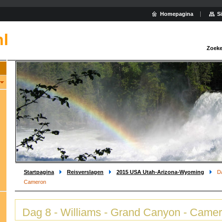
Homepagina
S
nl
Zoeke
Startpagina
Reisverslagen
2015 USA Utah-Arizona-Wyoming
D
Cameron
Dag 8 - Williams - Grand Canyon - Came