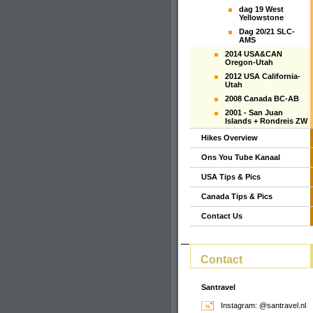
dag 19 West
Yellowstone
Dag 20/21 SLC-
AMS
2014 USA&CAN
Oregon-Utah
2012 USA California-
Utah
2008 Canada BC-AB
2001 - San Juan
Islands + Rondreis ZW
Hikes Overview
Ons You Tube Kanaal
USA Tips & Pics
Canada Tips & Pics
Contact Us
Contact
Santravel
Instagram: @santravel.nl