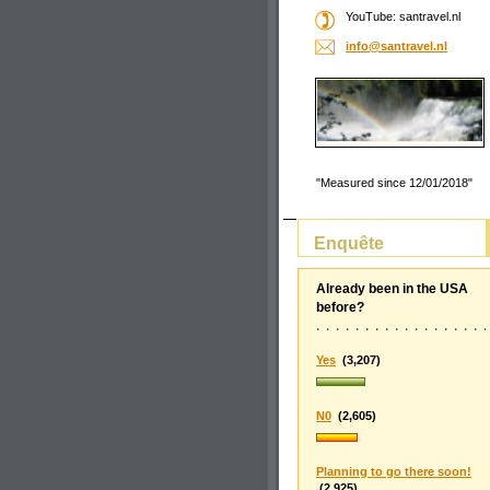
YouTube: santravel.nl
info@san
travel.n
l
"Measured since 12/01/2018"
Enquête
Already been in the USA
before?
Yes
(3,207)
N0
(2,605)
Planning to go there soon!
(2,925)