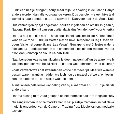
Klinkt een beetje arrogant, sorry, maar mijn 5e ervaring in de Grand Cany
anders worden dan alle voorgaande keren. Dus besloten we een hike te 
werkelijk naar beneden gaat, de canyon in. Daarvoor had ik de South Kaib
Dus vanmorgen op tijd opgestaan, spullen ingeladen en om 08.15 gaan ri
National Park. Een rit van een uurtje, dat is dus "om de hoek" voor Ameri
Daarna nog een ritje met de shuttlebus in het park, om bij de Kaibab Trail
konden we rond 10.00 uur starten met de hike. Temperatuur lag tussen de
doen (als je het vergelijkt met Las Vegas). Gewapend met 6 flesjes water, 
fotocamera, goede schoenen aan en een petje op, gingen we goed voorbere
"Ooh Aah Point" op de South Kaibab Trail.
Naar beneden was natuurlijk prima te doen, na een half uurtje waren we b
we eerst genoten van het uitzicht en daarna weer omkeerde voor de teru
Zoals verwacht was dat zwaarder en kostte het meer tijd. Maar we waren en
gestart waren, want nu hadden we toch nog de mazzel dat we af en toe i
konden stoppen om een slokje water te nemen.
Al met al een hele leuke wandeling van bij elkaar zo'n 1,5 uur. En je ziet
andere kant.
Daarna alsnog ruim 2 uur gelopen op het "normale pad" dat langs de cany
Nu aangekomen in onze motelkamer in het plaatsje Cameron, in het Nava
motel is onderdeel van de Cameron Trading Post. Mooie kamers met balkon
Canyon.