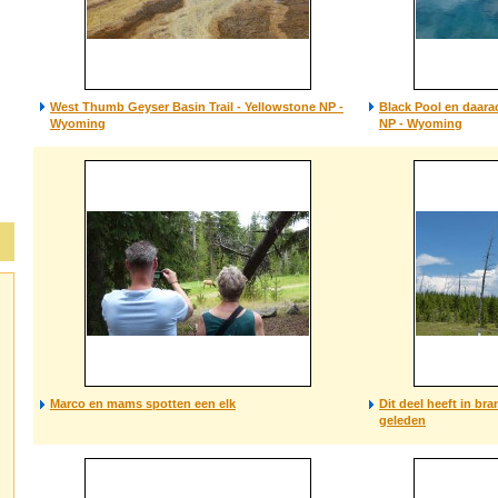
West Thumb Geyser Basin Trail - Yellowstone NP -
Black Pool en daara
Wyoming
NP - Wyoming
Marco en mams spotten een elk
Dit deel heeft in br
geleden