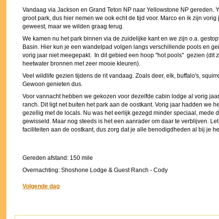
Vandaag via Jackson en Grand Teton NP naar Yellowstone NP gereden. Y
groot park, dus hier nemen we ook echt de tijd voor. Marco en ik zijn vorig
geweest, maar we wilden graag terug.
We kamen nu het park binnen via de zuidelijke kant en we zijn o.a. gesto
Basin. Hier kun je een wandelpad volgen langs verschillende pools en ge
vorig jaar niet meegepakt. In dit gebied een hoop "hot pools" gezien (dit 
heetwater bronnen met zeer mooie kleuren).
Veel wildlife gezien tijdens de rit vandaag. Zoals deer, elk, buffalo's, squirre
Gewoon genieten dus.
Voor vannacht hebben we gekozen voor dezelfde cabin lodge al vorig jaa
ranch. Dit ligt net buiten het park aan de oostkant. Vorig jaar hadden we h
gezellig met de locals. Nu was het eerlijk gezegd minder speciaal, mede 
gewisseld. Maar nog steeds is het een aanrader om daar te verblijven. Let 
faciliteiten aan de oostkant, dus zorg dat je alle benodigdheden al bij je he
Gereden afstand: 150 mile
Overnachting: Shoshone Lodge & Guest Ranch - Cody
Volgende dag