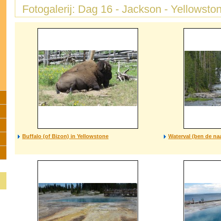
Fotogalerij: Dag 16 - Jackson - Yellowst
Buffalo (of Bizon) in Yellowstone
Waterval (ben de na