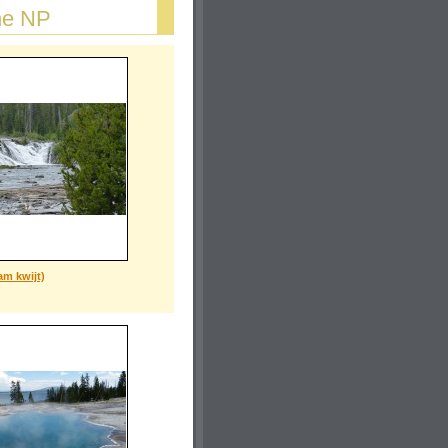
one NP
am kwijt)