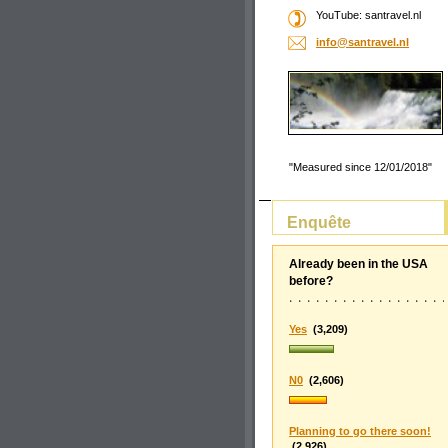
YouTube: santravel.nl
info@san
travel.n
l
"Measured since 12/01/2018"
Enquête
Already been in the USA
before?
Yes
(3,209)
N0
(2,606)
Planning to go there soon!
(2,926)