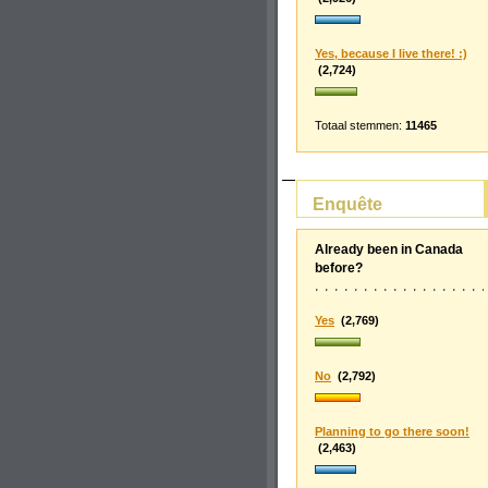
Yes, because I live there! :)
(2,724)
Totaal stemmen:
11465
Enquête
Already been in Canada
before?
Yes
(2,769)
No
(2,792)
Planning to go there soon!
(2,463)