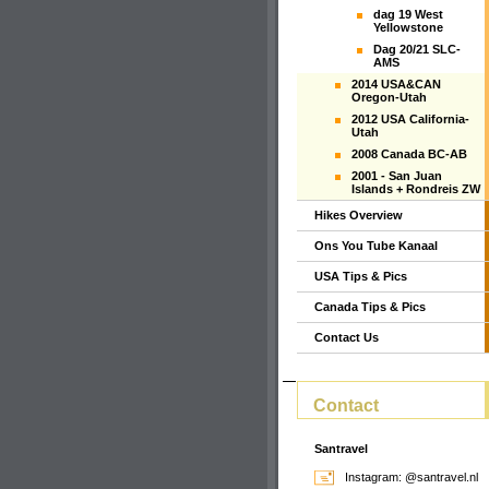
dag 19 West
Yellowstone
Dag 20/21 SLC-
AMS
2014 USA&CAN
Oregon-Utah
2012 USA California-
Utah
2008 Canada BC-AB
2001 - San Juan
Islands + Rondreis ZW
Hikes Overview
Ons You Tube Kanaal
USA Tips & Pics
Canada Tips & Pics
Contact Us
Contact
Santravel
Instagram: @santravel.nl