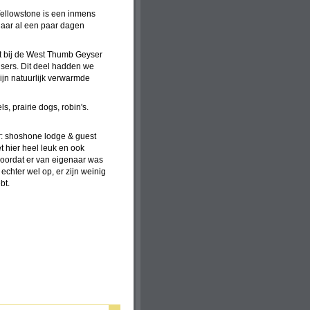
ellowstone is een inmens
 jaar al een paar dagen
pt bij de West Thumb Geyser
isers. Dit deel hadden we
zijn natuurlijk verwarmde
ls, prairie dogs, robin's.
r: shoshone lodge & guest
et hier heel leuk en ook
doordat er van eigenaar was
echter wel op, er zijn weinig
bt.