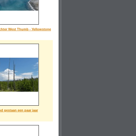
chter West Thumb - Yellowstone
and gestaan een paar jaar