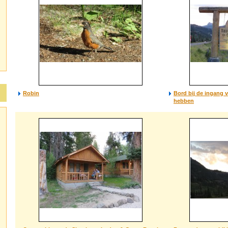
Robin
Bord bij de ingang 
hebben