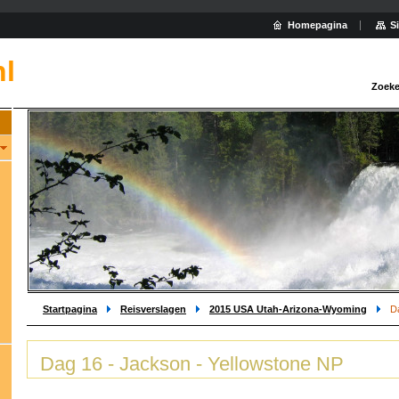
Homepagina
S
nl
Zoeke
Startpagina
Reisverslagen
2015 USA Utah-Arizona-Wyoming
D
Dag 16 - Jackson - Yellowstone NP