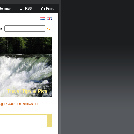
ite map
RSS
Print
n:
Travel Tips & Pics
ag 16 Jackson-Yellowstone