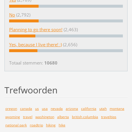
No
(2,792)
Planning to go there soon!
(2,463)
Yes, because I live there! :)
(2,656)
Totaal stemmen:
10680
Trefwoorden
oregon
canada
us
usa
nevada
arizona
california
utah
montana
wyoming
travel
washington
alberta
british columbia
traveltips
national park
roadtrip
hiking
hike