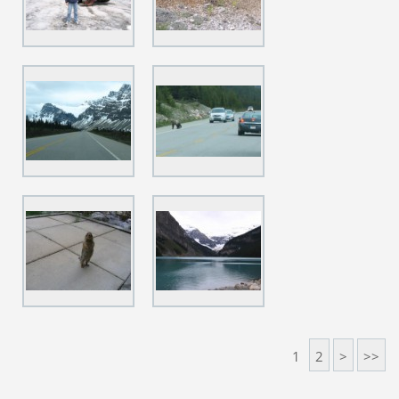
1
2
>
>>