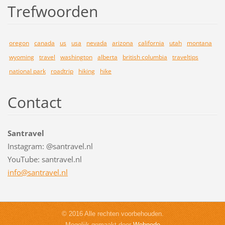
Trefwoorden
oregon
canada
us
usa
nevada
arizona
california
utah
montana
wyoming
travel
washington
alberta
british columbia
traveltips
national park
roadtrip
hiking
hike
Contact
Santravel
Instagram: @santravel.nl
YouTube: santravel.nl
info@san
travel.n
l
© 2016 Alle rechten voorbehouden.
Mogelijk gemaakt door
Webnode