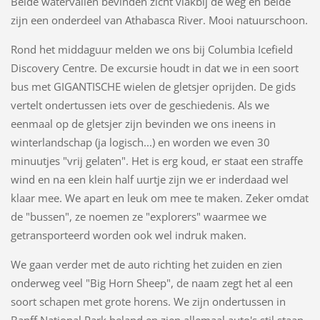
Beide watervallen bevinden zicht vlakbij de weg en beide
zijn een onderdeel van Athabasca River. Mooi natuurschoon.
Rond het middaguur melden we ons bij Columbia Icefield
Discovery Centre. De excursie houdt in dat we in een soort
bus met GIGANTISCHE wielen de gletsjer oprijden. De gids
vertelt ondertussen iets over de geschiedenis. Als we
eenmaal op de gletsjer zijn bevinden we ons ineens in
winterlandschap (ja logisch...) en worden we even 30
minuutjes "vrij gelaten". Het is erg koud, er staat een straffe
wind en na een klein half uurtje zijn we er inderdaad wel
klaar mee. We apart en leuk om mee te maken. Zeker omdat
de "bussen", ze noemen ze "explorers" waarmee we
getransporteerd worden ook wel indruk maken.
We gaan verder met de auto richting het zuiden en zien
onderweg veel "Big Horn Sheep", de naam zegt het al een
soort schapen met grote horens. We zijn ondertussen in
Banff National Park beland en zien allemaal auto's stil staan.