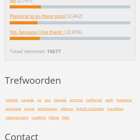
No
(2,791)
Planning to go there soon!
(2,462)
Yes, because I live there! :)
(2,656)
Totaal stemmen:
10677
Trefwoorden
oregon
canada
us
usa
nevada
arizona
california
utah
montana
wyoming
travel
washington
alberta
british columbia
traveltips
national park
roadtrip
hiking
hike
Contact