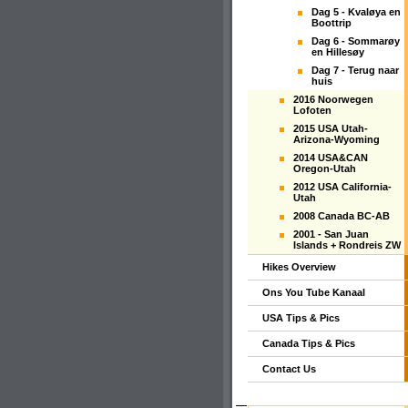
Dag 5 - Kvaløya en
Boottrip
Dag 6 - Sommarøy
en Hillesøy
Dag 7 - Terug naar
huis
2016 Noorwegen
Lofoten
2015 USA Utah-
Arizona-Wyoming
2014 USA&CAN
Oregon-Utah
2012 USA California-
Utah
2008 Canada BC-AB
2001 - San Juan
Islands + Rondreis ZW
Hikes Overview
Ons You Tube Kanaal
USA Tips & Pics
Canada Tips & Pics
Contact Us