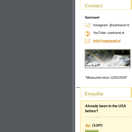
Contact
Santravel
Instagram: @santravel.nl
YouTube: santravel.nl
info@san
travel.n
l
"Measured since 12/01/2018"
Enquête
Already been in the USA
before?
Yes
(3,207)