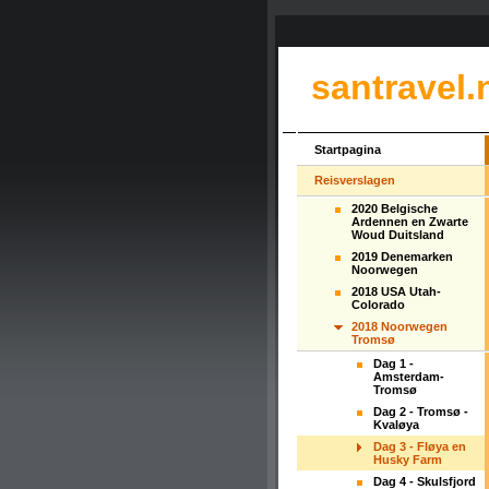
santravel.
Startpagina
Reisverslagen
2020 Belgische
Ardennen en Zwarte
Woud Duitsland
2019 Denemarken
Noorwegen
2018 USA Utah-
Colorado
2018 Noorwegen
Tromsø
Dag 1 -
Amsterdam-
Tromsø
Dag 2 - Tromsø -
Kvaløya
Dag 3 - Fløya en
Husky Farm
Dag 4 - Skulsfjord