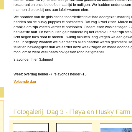
restaurant en onze beloofde maaltijd te nuttigen. We hadden ondertussen
mannen die ook bij ons aan tafel kwamen eten.
We hoorden van de gids dat het noorderlicht niet had doorgezet, maar hij 
hadden om de husky puppies te ontmoeten. Dat zag ik wel zitten. Marco
drankje om zijn voeten verder te ontdooien. Ondertussen was het tegen 2
het laatste half uur toch buiten geinstalleerd bij het kampvuur met zijn stat
licht begon toch door te breken. Twintig minuten lang kregen we een gew
natuur begreep waarom we hier met z'n allen naartoe waren gekomen! Heel
feller en beweeglijker dan we eerder deze week zagen en mede door de 
mooi om te zien! Veel paars ook gezien rond het groene!
3 avonden hier, 3xbingo!
Weer: overdag helder -7, 's avonds helder -13
Volgende dag
Fotogalerij: Dag 3 - Fløya en Husky Farm