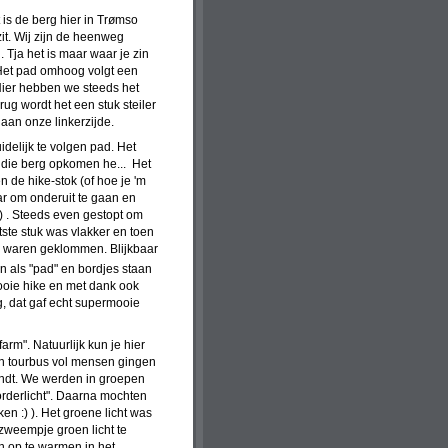
is de berg hier in Trømso
it. Wij zijn de heenweg
ja het is maar waar je zin
 Het pad omhoog volgt een
Hier hebben we steeds het
rug wordt het een stuk steiler
aan onze linkerzijde.
idelijk te volgen pad. Het
ch die berg opkomen he... Het
 de hike-stok (of hoe je 'm
aar om onderuit te gaan en
;) . Steeds even gestopt om
tste stuk was vlakker en toen
og waren geklommen. Blijkbaar
en als "pad" en bordjes staan
mooie hike en met dank ook
g, dat gaf echt supermooie
rm". Natuurlijk kun je hier
en tourbus vol mensen gingen
indt. We werden in groepen
orderlicht". Daarna mochten
n :) ). Het groene licht was
 zweempje groen licht te
n op te warmen in het