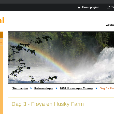
Homepagina
S
nl
Zoeke
Startpagina
Reisverslagen
2018 Noorwegen Tromsø
Dag 3 - Fl
Dag 3 - Fløya en Husky Farm