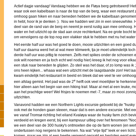
Actief dagje vandaag! Vandaag hebben we de Fløya berg getrotseerd! Het 
waar ook een kabelbaan is naar de top van de berg, waar een restaurant z
omhoog gaan hiken en naar beneden hebben we de kabelbaan genomen. T
in hebt, hoor ik je denken :). Nou we hadden wel zin in een sneeuwhike.
deel van de rand van de berg en neemt je eerst rustig aan mee omhoog. 
water en het uitzicht op de stad aan onze rechterkant. Na ee grote bocht te
om vervolgens op de top nog een vlakker stuk te hebben met nu het water 
Het eerste half uur was het goed te doen, mooie uitzichten en een goed du
half uur daarna werd het al wat meer klimwerk, tja je moet uiteindelijk to
derde half uur was pittig te noemen. Zelfs met spikes onder de schoenen en
ook wilt noemen en ja toch echt wel nodig hier) kreeg ik het nog voor elk
een stuk naar beneden te glijden. Zo steil was het daar, of zo lomp was ik 
ons heen kijken... whaaa wat een uitzicht met de laagstaande zon! Het laa
kwam eindelijk het restaurant in beeld en bleek dat we veel te ver omho
e
een afslag gemist. Het pad was de 2
helft ook veel moeilijker te herkenn
hier alleen aan het begin van een hiking trail. Maar al met al een leuke, 
aan het prachtige weer! Wel frisjes te noemen met -7, maar zo mooi zonni
uitzichten.
Vanavond hadden we een Northern Lights excursie geboekt bij de "husky fa
ook met de honden gaan sleeen, maar dat is een andere excursie. Met e
we vanaf Tromsø richting het eiland Kvaløya waar de husky farm zich bev
verdeeld en kregen eerst, bij een kampvuur uitleg over het fenomeen "No
we een deel van de 300 husky's ontmoeten die op de farm wonen (en werke
ondertussen nog nergens te bekennen. Na wat "vrije tijd" leek er een licht
komen, maar we zijn al een beetje verwend geraakt en besloten eerst eve