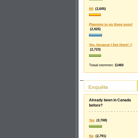
N0
(2,605)
Planning to go there soon!
(2,925)
Yes, because I live there! :)
(2,723)
Totaal stemmen:
11460
Enquête
Already been in Canada
before?
Yes
(2,768)
No
(2,791)