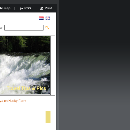
ite map
RSS
Print
n:
Travel Tips & Pics
øya en Husky Farm