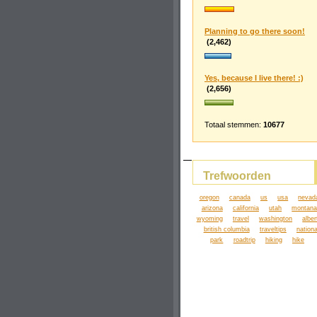
Planning to go there soon!
(2,462)
Yes, because I live there! :)
(2,656)
Totaal stemmen:
10677
Trefwoorden
oregon
canada
us
usa
nevad
arizona
california
utah
montan
wyoming
travel
washington
alber
british columbia
traveltips
nationa
park
roadtrip
hiking
hike