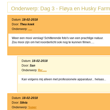
Onderwerp: Dag 3 - Fløya en Husky Farm
Datum:
18-02-2018
Door:
Thea koek
Onderwerp:
.....
Weer een mooi verslag! Schitterende foto's van een prachtige natuur.
Zou mooi zijn om het noorderlicht ook nog te kunnen filmen.....
Datum:
18-02-2018
Door:
San
Onderwerp:
Re:.....
Kan volgens mij alleen met professionele apparatuur... helaas...
Datum:
18-02-2018
Door:
Silvia
Onderwerp:
Super