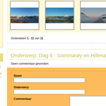
Onderdelen
1 - 11
van
11
Onderwerp: Dag 6 - Sommarøy en Hilles
Geen commentaar gevonden.
a
a
ta
Naam
l
Onderwerp
Commentaar