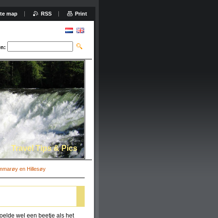
ite map
RSS
Print
n:
Travel Tips & Pics
mmarøy en Hillesøy
oelde wel een beetje als het