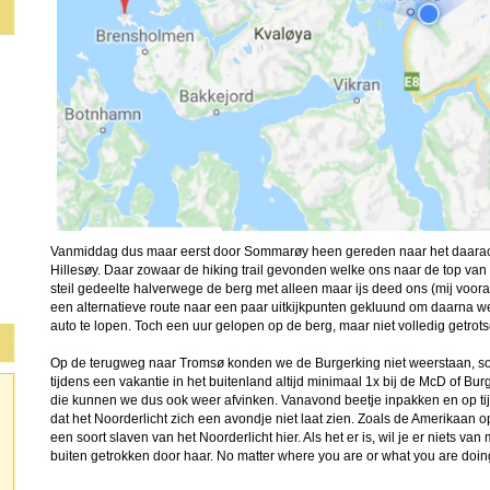
Vanmiddag dus maar eerst door Sommarøy heen gereden naar het daarac
Hillesøy. Daar zowaar de hiking trail gevonden welke ons naar de top van
steil gedeelte halverwege de berg met alleen maar ijs deed ons (mij vooral
een alternatieve route naar een paar uitkijkpunten gekluund om daarna w
auto te lopen. Toch een uur gelopen op de berg, maar niet volledig getrots
Op de terugweg naar Tromsø konden we de Burgerking niet weerstaan, soo
tijdens een vakantie in het buitenland altijd minimaal 1x bij de McD of Bu
die kunnen we dus ook weer afvinken. Vanavond beetje inpakken en op ti
dat het Noorderlicht zich een avondje niet laat zien. Zoals de Amerikaan op
een soort slaven van het Noorderlicht hier. Als het er is, wil je er niets va
buiten getrokken door haar. No matter where you are or what you are doin