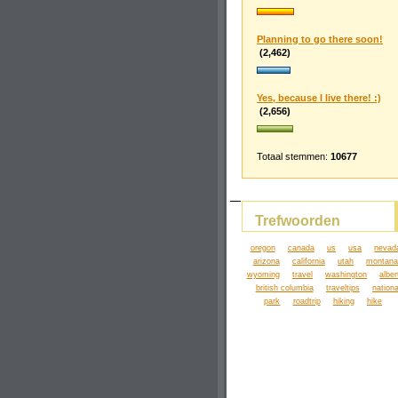
Planning to go there soon!
(2,462)
Yes, because I live there! :)
(2,656)
Totaal stemmen:
10677
Trefwoorden
oregon
canada
us
usa
nevad
arizona
california
utah
montan
wyoming
travel
washington
alber
british columbia
traveltips
nationa
park
roadtrip
hiking
hike