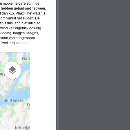
een mooie heldere zonnige
l hebben gehad met het weer.
dan -15. Vlakbij het water is
oom vanuit het zuiden. De
is dus lang niet altijd zo
wind valt eigenlijk ook erg
leding: laagjes, laagjes,
en soort van aangenaam
elf wel een keer een