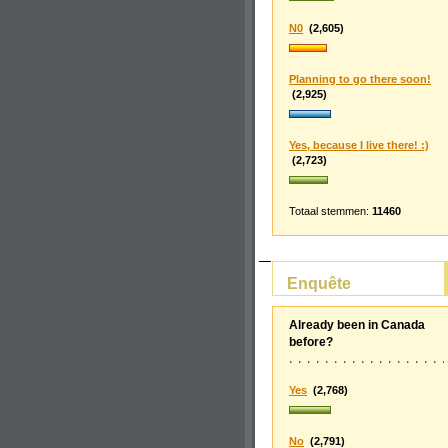
N0
(2,605)
Planning to go there soon!
(2,925)
Yes, because I live there! :)
(2,723)
Totaal stemmen:
11460
Enquête
Already been in Canada
before?
Yes
(2,768)
No
(2,791)