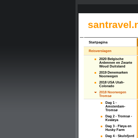
santravel.
Startpagina
Reisverslagen
2020 Belgische
Ardennen en Zwarte
Woud Duitsland
2019 Denemarken
Noorwegen
2018 USA Utah-
Colorado
2018 Noorwegen
Tromsø
Dag 1 -
Amsterdam-
Tromsø
Dag 2 - Tromsø -
Kvaløya
Dag 3 - Fløya en
Husky Farm
Dag 4 - Skulsfjord