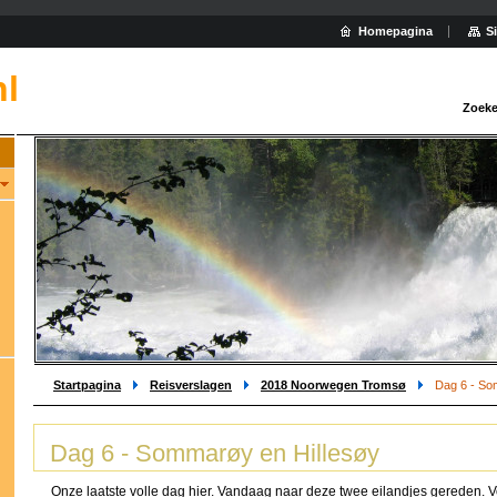
Homepagina
S
nl
Zoeke
Startpagina
Reisverslagen
2018 Noorwegen Tromsø
Dag 6 - So
Dag 6 - Sommarøy en Hillesøy
Onze laatste volle dag hier. Vandaag naar deze twee eilandjes gereden. V