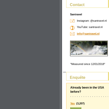
Contact
Santravel
Instagram: @santravel.nl
YouTube: santravel.nl
info@san
travel.n
l
"Measured since 12/01/2018"
Enquête
Already been in the USA
before?
Yes
(3,207)