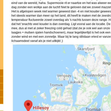
eind van de wereld, haha. Supermooie rit er naartoe en het was alweer 
dag zonder een wolkje aan de lucht! Niet te geloven dat we zoveel mazze
Het is afgelopen week niet warmer geweest dan -4 en niet kouder geweest 
het steeds warmer dan meer op het land, dit heeft te maken met de zeestr
temperatuur fluctueerde zowel overdag als 's nachts tussen deze range. Het 
dat het 'snachts veel kouder is dan overdag. Ligt vooral aan de locatie. De 
mee, dus al met al zeker freezing cold gehad (dat zie je ook wel aan onze k
laagjes + mutsen sjalen handschoenen), maar tegelijkertijd is het ook e
zonder wind en met een zonnetje. Maar bij te lang stilstaan vriest er vanz
lichaamsdeel vanaf als je niet uitkijkt ;)