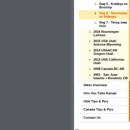
Dag 5 - Kvaløya en
Boottrip
Dag 6 - Sommarøy
en Hillesøy
Dag 7 - Terug naar
huis
2016 Noorwegen
Lofoten
2015 USA Utah-
Arizona-Wyoming
2014 USA&CAN
Oregon-Utah
2012 USA California-
Utah
2008 Canada BC-AB
2001 - San Juan
Islands + Rondreis ZW
Hikes Overview
Ons You Tube Kanaal
USA Tips & Pics
Canada Tips & Pics
Contact Us