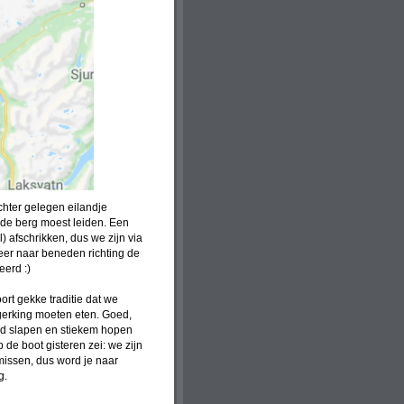
hter gelegen eilandje
 de berg moest leiden. Een
) afschrikken, dus we zijn via
eer naar beneden richting de
eerd :)
rt gekke traditie dat we
rgerking moeten eten. Goed,
jd slapen en stiekem hopen
 de boot gisteren zei: we zijn
n missen, dus word je naar
g.