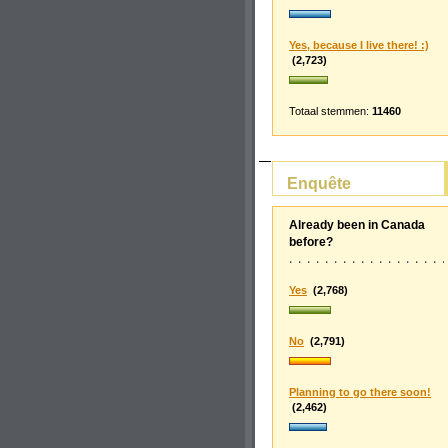
Yes, because I live there! :)
(2,723)
Totaal stemmen:
11460
Enquête
Already been in Canada
before?
Yes
(2,768)
No
(2,791)
Planning to go there soon!
(2,462)