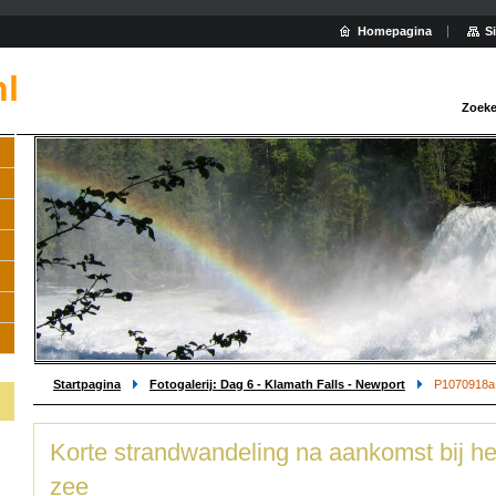
Homepagina
S
nl
Zoeke
Startpagina
Fotogalerij: Dag 6 - Klamath Falls - Newport
P1070918a 
Korte strandwandeling na aankomst bij he
zee