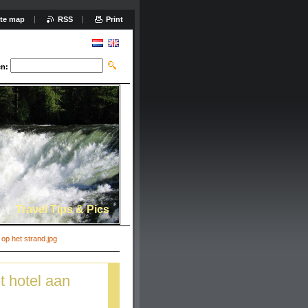
ite map
RSS
Print
n:
Travel Tips & Pics
op het strand.jpg
t hotel aan