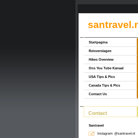
santravel.
Startpagina
Reisverslagen
Hikes Overview
Ons You Tube Kanaal
USA Tips & Pics
Canada Tips & Pics
Contact Us
Contact
Santravel
Instagram: @santravel.nl