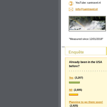
YouTube: santravel.nl
info@san
travel.n
l
"Measured since 12/01/2018"
Enquête
Already been in the USA
before?
Yes
(3,207)
N0
(2,605)
Planning to go there soon!
(2,925)